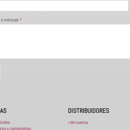
 o mensaje
*
TAS
DISTRIBUIDORES
viles
Mi cuenta
os y camionetas